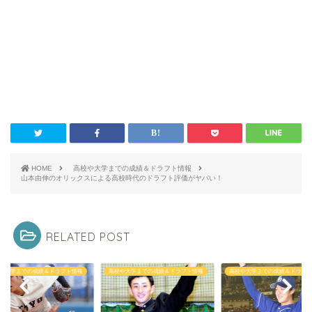
HOME
高校や大学までの成績＆ドラフト情報
山本由伸のオリックスによる高校時代のドラフト評価がヤバい！
RELATED POST
や大学までの成績＆ドラフト情報
高校や大学までの成績＆ドラフト情報
高校や大学までの成績＆ドラフト