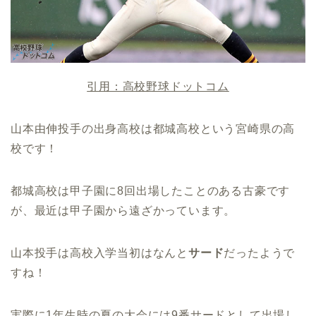
引用：高校野球ドットコム
山本由伸投手の出身高校は都城高校という宮崎県の高
校です！
都城高校は甲子園に8回出場したことのある古豪です
が、最近は甲子園から遠ざかっています。
山本投手は高校入学当初はなんと
サード
だったようで
すね！
実際に1年生時の夏の大会には9番サードとして出場し