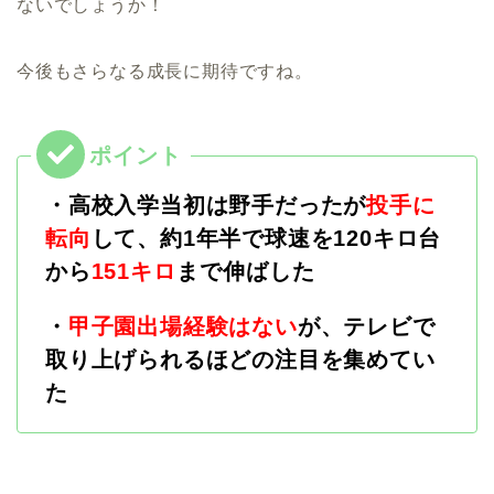
ないでしょうか！
今後もさらなる成長に期待ですね。
・高校入学当初は野手だったが
投手に
転向
して、約1年半で球速を
120キロ台
から
151キロ
まで伸ばした
・
甲子園出場経験はない
が、テレビで
取り上げられるほどの注目を集めてい
た