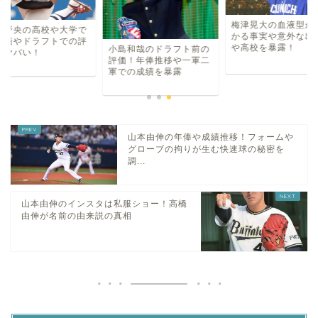
梅津晃大の血液型か
斐野央の高校や大学で
かる事実や意外な出
成績やドラフトでの評
や高校を暴露！
小島和哉のドラフト前の
がヤバい！
評価！年俸推移や一軍二
軍での成績を暴露
山本由伸の年俸や成績推移！フォームや
グローブの拘りが生む快速球の秘密を
調...
山本由伸のインスタは私服ショー！高橋
由伸が名前の由来説の真相