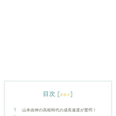
目次
[
]
非表示
山本由伸の高校時代の成長速度が驚愕！