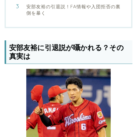
安部友裕の引退説！FA情報や入団拒否の裏
側を暴く
安部友裕に引退説が囁かれる？その
真実は