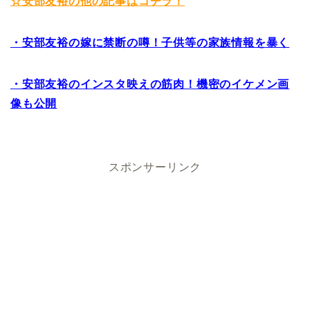
☆安部友裕の他の記事はコチラ！
・安部友裕の嫁に禁断の噂！子供等の家族情報を暴く
・安部友裕のインスタ映えの筋肉！機密のイケメン画
像も公開
スポンサーリンク