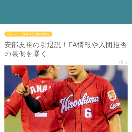
FAメジャー移籍や引退関連情報
安部友裕の引退説！FA情報や入団拒否
の裏側を暴く
/