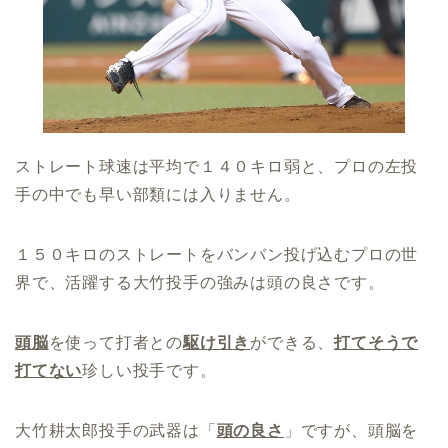
ストレート球速は平均で１４０キロ弱と、プロの左投
手の中でも早い部類には入りません。
１５０キロのストレートをバンバン投げ込むプロの世
界で、活躍する大竹投手の強みは頭の良さです。
頭脳
を使って打者との
駆け引き
ができる、
打てそうで
打てない
珍しい投手です。
大竹耕太郎投手の武器は「
頭の良さ
」ですが、頭脳を