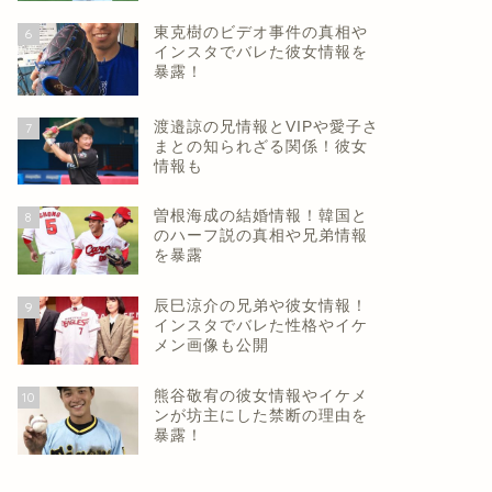
東克樹のビデオ事件の真相や
6
インスタでバレた彼女情報を
暴露！
渡邉諒の兄情報とVIPや愛子さ
7
まとの知られざる関係！彼女
情報も
曽根海成の結婚情報！韓国と
8
のハーフ説の真相や兄弟情報
を暴露
辰巳涼介の兄弟や彼女情報！
9
インスタでバレた性格やイケ
メン画像も公開
熊谷敬宥の彼女情報やイケメ
10
ンが坊主にした禁断の理由を
暴露！