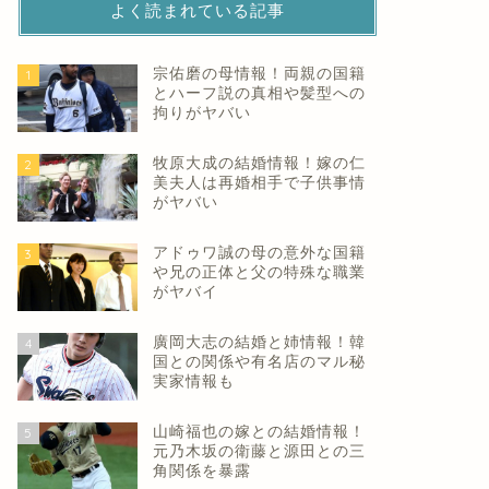
よく読まれている記事
宗佑磨の母情報！両親の国籍
1
とハーフ説の真相や髪型への
拘りがヤバい
牧原大成の結婚情報！嫁の仁
2
美夫人は再婚相手で子供事情
がヤバい
アドゥワ誠の母の意外な国籍
3
や兄の正体と父の特殊な職業
がヤバイ
廣岡大志の結婚と姉情報！韓
4
国との関係や有名店のマル秘
実家情報も
山崎福也の嫁との結婚情報！
5
元乃木坂の衛藤と源田との三
角関係を暴露